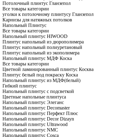
Потолочный плинтус Гланзепол
Все товары категории
уголки к потолочному плинтусу Гланзепол
Карнизы для натяжных потолков
Напольный Плинтус
Все товары категории
Напольный плинтус HIWOOD
Плинтус напольный из дюрополимера
Плинтус напольный полиуретановый
Плинтус напольный из экополимера
Напольный плинтус МДФ Коска
Все товары категории
Цветной ламинированный плинтус Косква
Плинтус белый под покраску Коска
Напольный плинтус из МДФ(белый)
Гибкий плинтус
Напольный плинтус с подсветкой
Цветные напольные плинтуса
Напольный плинтус Элеганс
Напольный плинтус Decomaster
Напольный плинтус Перфект Плюс
Напольный плинтус Decor Dizayn
Напольный плинтус Ultrawood
Напольный плинтус NMC
Напольный плинтус Cosca