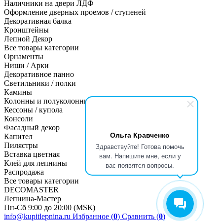
Наличники на двери ЛДФ
Оформление дверных проемов / ступеней
Декоративная балка
Кронштейны
Лепной Декор
Все товары категории
Орнаменты
Ниши / Арки
Декоративное панно
Светильники / полки
Камины
Колонны и полуколонны
Кессоны / купола
Консоли
Фасадный декор
Ольга Кравченко
Капител
Пилястры
Здравствуйте! Готова помочь
Вставка цветная
вам. Напишите мне, если у
Клей для лепнины
вас появятся вопросы.
Распродажа
Все товары категории
DECOMASTER
Лепнина-Мастер
Пн-Сб 9:00 до 20:00 (МSК)
info@kupitlepnina.ru
Избранное (
0
)
Сравнить (
0
)