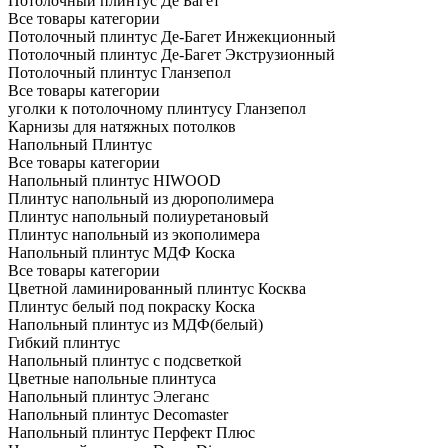
Потолочный плинтус Де Багет
Все товары категории
Потолочный плинтус Де-Багет Инжекционный
Потолочный плинтус Де-Багет Экструзионный
Потолочный плинтус Гланзепол
Все товары категории
уголки к потолочному плинтусу Гланзепол
Карнизы для натяжных потолков
Напольный Плинтус
Все товары категории
Напольный плинтус HIWOOD
Плинтус напольный из дюрополимера
Плинтус напольный полиуретановый
Плинтус напольный из экополимера
Напольный плинтус МДФ Коска
Все товары категории
Цветной ламинированный плинтус Косква
Плинтус белый под покраску Коска
Напольный плинтус из МДФ(белый)
Гибкий плинтус
Напольный плинтус с подсветкой
Цветные напольные плинтуса
Напольный плинтус Элеганс
Напольный плинтус Decomaster
Напольный плинтус Перфект Плюс