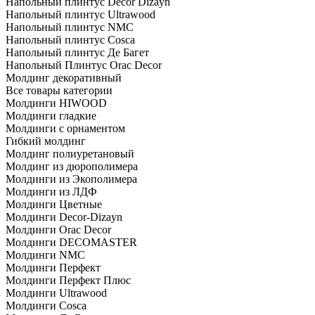
Напольный плинтус Decor Dizayn
Напольный плинтус Ultrawood
Напольный плинтус NMC
Напольный плинтус Cosca
Напольный плинтус Де Багет
Напольный Плинтус Orac Decor
Молдинг декоративный
Все товары категории
Молдинги HIWOOD
Молдинги гладкие
Молдинги с орнаментом
Гибкий молдинг
Молдинг полиуретановый
Молдинг из дюрополимера
Молдинги из Экополимера
Молдинги из ЛДФ
Молдинги Цветные
Молдинги Decor-Dizayn
Молдинги Orac Decor
Молдинги DECOMASTER
Молдинги NMC
Молдинги Перфект
Молдинги Перфект Плюс
Молдинги Ultrawood
Молдинги Cosca