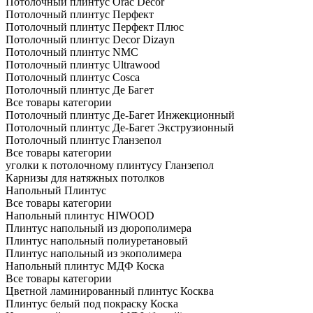
Потолочный плинтус Orac Decor
Потолочный плинтус Перфект
Потолочный плинтус Перфект Плюс
Потолочный плинтус Dеcor Dizayn
Потолочный плинтус NMC
Потолочный плинтус Ultrawood
Потолочный плинтус Cosca
Потолочный плинтус Де Багет
Все товары категории
Потолочный плинтус Де-Багет Инжекционный
Потолочный плинтус Де-Багет Экструзионный
Потолочный плинтус Гланзепол
Все товары категории
уголки к потолочному плинтусу Гланзепол
Карнизы для натяжных потолков
Напольный Плинтус
Все товары категории
Напольный плинтус HIWOOD
Плинтус напольный из дюрополимера
Плинтус напольный полиуретановый
Плинтус напольный из экополимера
Напольный плинтус МДФ Коска
Все товары категории
Цветной ламинированный плинтус Косква
Плинтус белый под покраску Коска