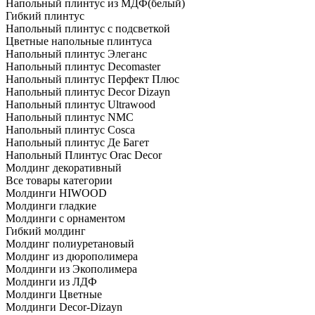
Напольный плинтус из МДФ(белый)
Гибкий плинтус
Напольный плинтус с подсветкой
Цветные напольные плинтуса
Напольный плинтус Элеганс
Напольный плинтус Decomaster
Напольный плинтус Перфект Плюс
Напольный плинтус Decor Dizayn
Напольный плинтус Ultrawood
Напольный плинтус NMC
Напольный плинтус Cosca
Напольный плинтус Де Багет
Напольный Плинтус Orac Decor
Молдинг декоративный
Все товары категории
Молдинги HIWOOD
Молдинги гладкие
Молдинги с орнаментом
Гибкий молдинг
Молдинг полиуретановый
Молдинг из дюрополимера
Молдинги из Экополимера
Молдинги из ЛДФ
Молдинги Цветные
Молдинги Decor-Dizayn