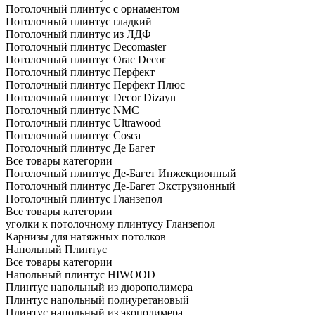
Потолочный плинтус с орнаментом
Потолочный плинтус гладкий
Потолочный плинтус из ЛДФ
Потолочный плинтус Decomaster
Потолочный плинтус Orac Decor
Потолочный плинтус Перфект
Потолочный плинтус Перфект Плюс
Потолочный плинтус Dеcor Dizayn
Потолочный плинтус NMC
Потолочный плинтус Ultrawood
Потолочный плинтус Cosca
Потолочный плинтус Де Багет
Все товары категории
Потолочный плинтус Де-Багет Инжекционный
Потолочный плинтус Де-Багет Экструзионный
Потолочный плинтус Гланзепол
Все товары категории
уголки к потолочному плинтусу Гланзепол
Карнизы для натяжных потолков
Напольный Плинтус
Все товары категории
Напольный плинтус HIWOOD
Плинтус напольный из дюрополимера
Плинтус напольный полиуретановый
Плинтус напольный из экополимера