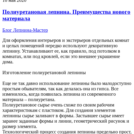
16
мая
2020
Полиуретановая лепнина. Преимущества нового
материала
Блог
Лепнина-Мастер
Для оформления интерьеров и экстерьеров отдельных комнат
и целых помещений нередко используют декоративную
лепнину. Устанавливают ее, как правило, под потолком в
комнатах, или под кровлей, если это внешнее украшение
дома.
Изготовление полиуретановой лепнины
Еще не так давно использование лепнины было малодоступно
простым обывателям, так как делалась она из гипса. Все
изменилось, когда появилась лепнина из современного
материала – полиуретана.
Полиуретановое сырье очень схоже по своим рабочим
характеристикам с пластиком. Для создания элементов
лепнины сырье заливают в формы. Застывшее сырье имеет
заранее заданные формы и линии, геометрический рисунок и
размер элемента.
Технологический процесс создания лепнины предельно прост,