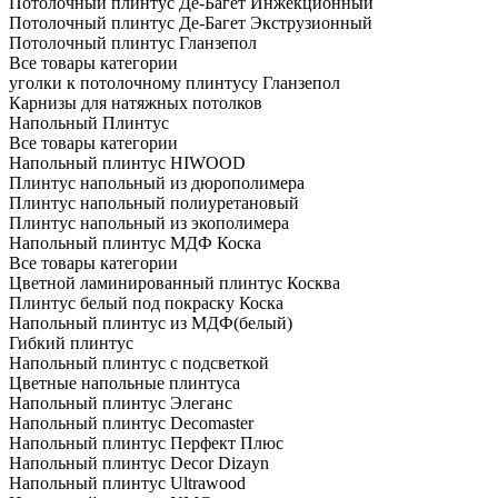
Потолочный плинтус Де-Багет Инжекционный
Потолочный плинтус Де-Багет Экструзионный
Потолочный плинтус Гланзепол
Все товары категории
уголки к потолочному плинтусу Гланзепол
Карнизы для натяжных потолков
Напольный Плинтус
Все товары категории
Напольный плинтус HIWOOD
Плинтус напольный из дюрополимера
Плинтус напольный полиуретановый
Плинтус напольный из экополимера
Напольный плинтус МДФ Коска
Все товары категории
Цветной ламинированный плинтус Косква
Плинтус белый под покраску Коска
Напольный плинтус из МДФ(белый)
Гибкий плинтус
Напольный плинтус с подсветкой
Цветные напольные плинтуса
Напольный плинтус Элеганс
Напольный плинтус Decomaster
Напольный плинтус Перфект Плюс
Напольный плинтус Decor Dizayn
Напольный плинтус Ultrawood