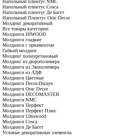
Напольный плинтус NMC
Напольный плинтус Cosca
Напольный плинтус Де Багет
Напольный Плинтус Orac Decor
Молдинг декоративный
Все товары категории
Молдинги HIWOOD
Молдинги гладкие
Молдинги с орнаментом
Гибкий молдинг
Молдинг полиуретановый
Молдинг из дюрополимера
Молдинги из Экополимера
Молдинги из ЛДФ
Молдинги Цветные
Молдинги Decor-Dizayn
Молдинги Orac Decor
Молдинги DECOMASTER
Молдинги NMC
Молдинги Перфект
Молдинги Перфект Плюс
Молдинги Ultrawood
Молдинги Cosca
Молдинги Де Багет
Угловые декоративные элементы