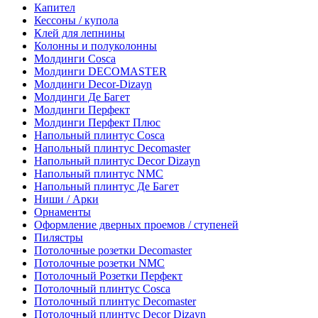
Капител
Кессоны / купола
Клей для лепнины
Колонны и полуколонны
Молдинги Cosca
Молдинги DECOMASTER
Молдинги Decor-Dizayn
Молдинги Де Багет
Молдинги Перфект
Молдинги Перфект Плюс
Напольный плинтус Cosca
Напольный плинтус Decomaster
Напольный плинтус Decor Dizayn
Напольный плинтус NMC
Напольный плинтус Де Багет
Ниши / Арки
Орнаменты
Оформление дверных проемов / ступеней
Пилястры
Потолочные розетки Decomaster
Потолочные розетки NMC
Потолочный Розетки Перфект
Потолочный плинтус Cosca
Потолочный плинтус Decomaster
Потолочный плинтус Dеcor Dizayn