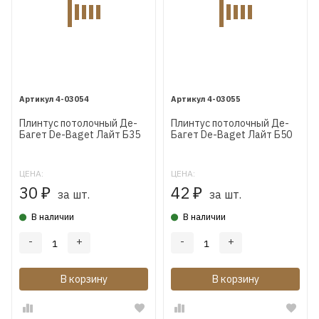
4-03054
4-03055
Плинтус потолочный Де-
Плинтус потолочный Де-
Багет De-Baget Лайт Б35
Багет De-Baget Лайт Б50
ЦЕНА:
ЦЕНА:
30
42
₽
₽
за шт.
за шт.
В наличии
В наличии
-
+
-
+
В корзину
В корзину