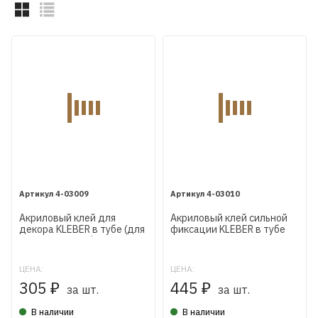
4-03009
4-03010
Акриловый клей для
Акриловый клей сильной
декора KLEBER в тубе (для
фиксации KLEBER в тубе
внутренних работ)
(для внутренних и
наружных работ)
ЦЕНА:
ЦЕНА:
305
445
₽
₽
за шт.
за шт.
В наличии
В наличии