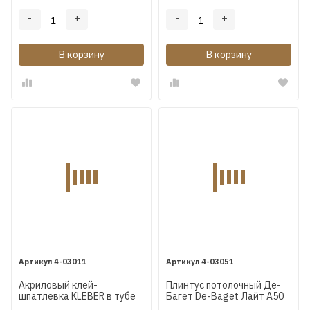
-
+
-
+
В корзину
В корзину
4-03011
4-03051
Акриловый клей-
Плинтус потолочный Де-
шпатлевка KLEBER в тубе
Багет De-Baget Лайт А50
(для внутренних работ)