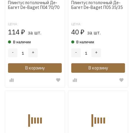
Плинтус потолочный Де-
Плинтус потолочный Де-
Багет De-Baget П04 70/70
Багет De-Baget П05 35/35
ЦЕНА:
ЦЕНА:
114
40
₽
₽
за шт.
за шт.
В наличии
В наличии
-
+
-
+
В корзину
В корзину