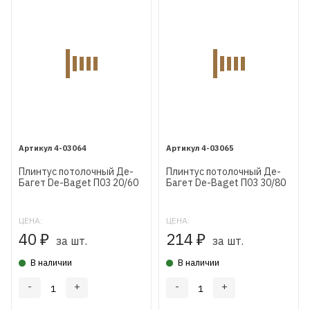
4-03064
4-03065
Плинтус потолочный Де-
Плинтус потолочный Де-
Багет De-Baget П03 20/60
Багет De-Baget П03 30/80
ЦЕНА:
ЦЕНА:
40
214
₽
₽
за шт.
за шт.
В наличии
В наличии
-
+
-
+