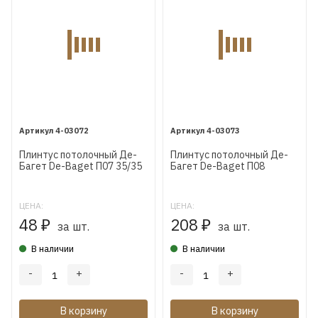
4-03072
4-03073
Плинтус потолочный Де-
Плинтус потолочный Де-
Багет De-Baget П07 35/35
Багет De-Baget П08
100/100
ЦЕНА:
ЦЕНА:
48
208
₽
₽
за шт.
за шт.
В наличии
В наличии
-
+
-
+
В корзину
В корзину