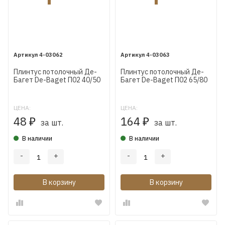
4-03062
4-03063
Плинтус потолочный Де-
Плинтус потолочный Де-
Багет De-Baget П02 40/50
Багет De-Baget П02 65/80
ЦЕНА:
ЦЕНА:
48
164
₽
₽
за шт.
за шт.
В наличии
В наличии
-
+
-
+
В корзину
В корзину