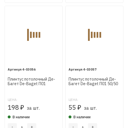
4-03056
4-03057
Плинтус потолочный Де-
Плинтус потолочный Де-
Багет De-Baget П01
Багет De-Baget П01 50/50
110/110
ЦЕНА:
ЦЕНА:
198
55
₽
₽
за шт.
за шт.
В наличии
В наличии
-
+
-
+