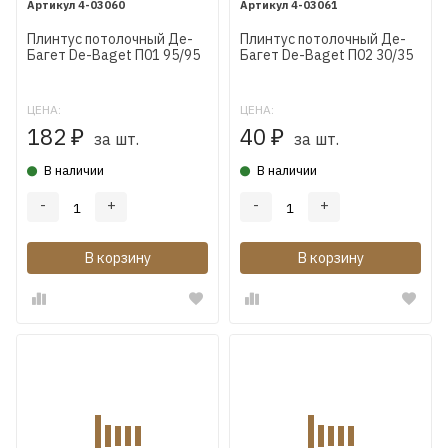
4-03060
4-03061
Плинтус потолочный Де-
Плинтус потолочный Де-
Багет De-Baget П01 95/95
Багет De-Baget П02 30/35
ЦЕНА:
ЦЕНА:
182
40
₽
₽
за шт.
за шт.
В наличии
В наличии
-
+
-
+
В корзину
В корзину