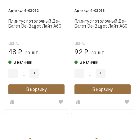
4-03052
4-03053
Плинтус потолочный Де-
Плинтус потолочный Де-
Багет De-Baget Лайт А60
Багет De-Baget Лайт А80
ЦЕНА:
ЦЕНА:
48
92
₽
₽
за шт.
за шт.
В наличии
В наличии
-
+
-
+
В корзину
В корзину