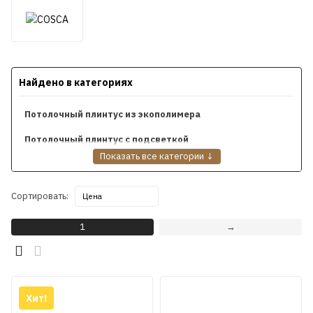
Найдено в категориях
Потолочный плинтус из экополимера
Потолочный плинтус с подсветкой
Показать все категории ↓
Потолочный плинтус гладкий
Потолочный плинтус Cosca
Сортировать:
Плинтус напольный из экополимера
1
→
Напольный плинтус МДФ Коска
Цветной ламинированный плинтус Косква
Плинтус белый под покраску Коска
Напольный плинтус Cosca
Хит!