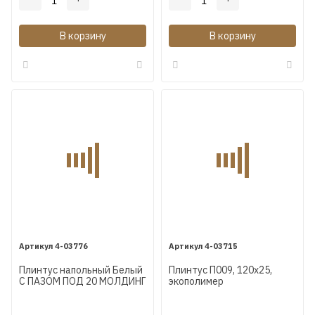
В корзину
В корзину
4-03776
4-03715
Плинтус напольный Белый
Плинтус П009, 120х25,
С ПАЗОМ ПОД 20 МОЛДИНГ
экополимер
МДФ под покраску Коска
AP29 102X16X2400 мм