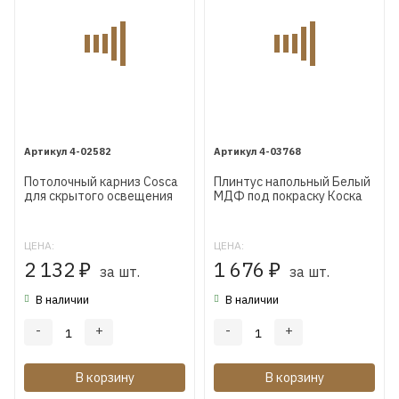
Молдинги гладкие
Молдинги из Экополимера
Молдинги Cosca
4-02582
4-03768
Потолочный карниз Cosca
Плинтус напольный Белый
для скрытого освещения
МДФ под покраску Коска
K025, 115х90
AP27 230X16X2400 мм
ЦЕНА:
ЦЕНА:
2 132
1 676
₽
за шт.
₽
за шт.
В наличии
В наличии
-
+
-
+
В корзину
В корзину