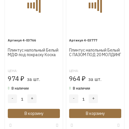
4-03766
4-03777
Плинтус напольный Белый
Плинтус напольный Белый
МДФ под покраску Коска
С ПАЗОМ ПОД 20 МОЛДИНГ
AP21 125X16X2400 мм
МДФ под покраску Коска
AP30 115X16X2400 мм
ЦЕНА:
ЦЕНА:
974
964
₽
за шт.
₽
за шт.
В наличии
В наличии
-
+
-
+
В корзину
В корзину