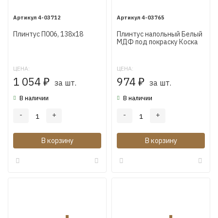
4-03712
4-03765
Плинтус П006, 138х18
Плинтус напольный Белый
МДФ под покраску Коска
AP20 125X16X2400 мм
ЦЕНА:
ЦЕНА:
1 054
974
₽
за шт.
₽
за шт.
В наличии
В наличии
-
+
-
+
В корзину
В корзину