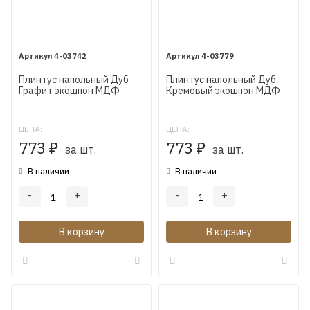
4-03742
4-03779
Плинтус напольный Дуб
Плинтус напольный Дуб
Графит экошпон МДФ
Кремовый экошпон МДФ
Коска WP07 80X16X2400
Коска WP07 80X16X2400
мм
мм
ЦЕНА:
ЦЕНА:
773
773
₽
за шт.
₽
за шт.
В наличии
В наличии
-
+
-
+
В корзину
В корзину