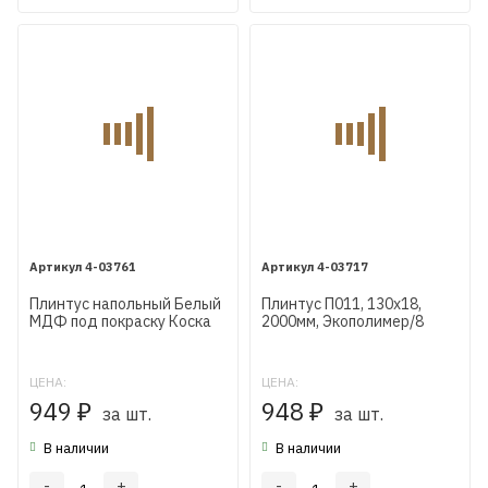
4-03761
4-03717
Плинтус напольный Белый
Плинтус П011, 130х18,
МДФ под покраску Коска
2000мм, Экополимер/8
AP11 133X16X2400 мм
ЦЕНА:
ЦЕНА:
949
948
₽
за шт.
₽
за шт.
В наличии
В наличии
-
+
-
+