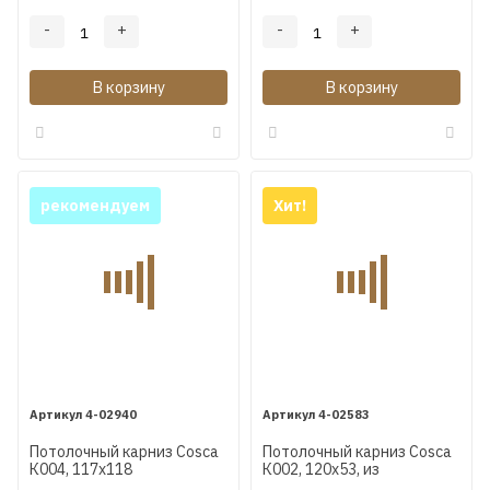
-
+
-
+
В корзину
В корзину
рекомендуем
Хит!
4-02940
4-02583
Потолочный карниз Cosca
Потолочный карниз Cosca
К004, 117х118
К002, 120х53, из
экополимера