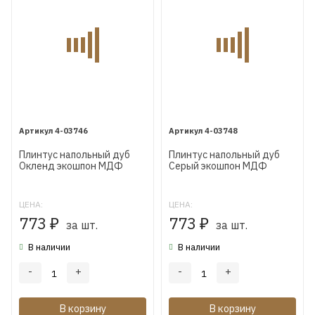
4-03746
4-03748
Плинтус напольный дуб
Плинтус напольный дуб
Окленд экошпон МДФ
Серый экошпон МДФ
Коска WP07 80X16X2400
Коска WP07 80X16X2400
мм
мм
ЦЕНА:
ЦЕНА:
773
773
₽
за шт.
₽
за шт.
В наличии
В наличии
-
+
-
+
В корзину
В корзину