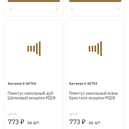
4-03750
4-03753
Плинтус напольный дуб
Плинтус напольный ясень
Шелковый экошпон МДФ
Кристалл экошпон МДФ
Коска WP07 80X16X2400
Коска WP07 80X16X2400
мм
мм
ЦЕНА:
ЦЕНА:
773
773
₽
за шт.
₽
за шт.