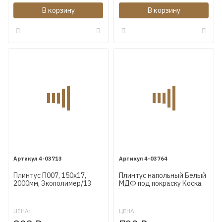
В корзину
В корзину
4-03713
4-03764
Плинтус П007, 150х17,
Плинтус напольный Белый
2000мм, Экополимер/13
МДФ под покраску Коска
AP18 102X16X2400 мм
ЦЕНА:
ЦЕНА: