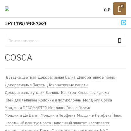
0
0
₽
+7 (495) 940-7564
COSCA
Вставка цветная
Декоративная балка
Декоративное панно
Декоративные багеты
Декоративные панели
Декоративные уголки
Камины
Капител
Кессоны / купола
Клей для лепнины
Колонны и полуколонны
Молдинги Cosca
Молдинги DECOMASTER
Молдинги Decor-Dizayn
Молдинги Де Багет
Молдинги Перфект
Молдинги Перфект Плюс
Напольный плинтус Cosca
Напольный плинтус Decomaster
Напольный плинтус Decor Dizayn
Напольный плинтус NMC