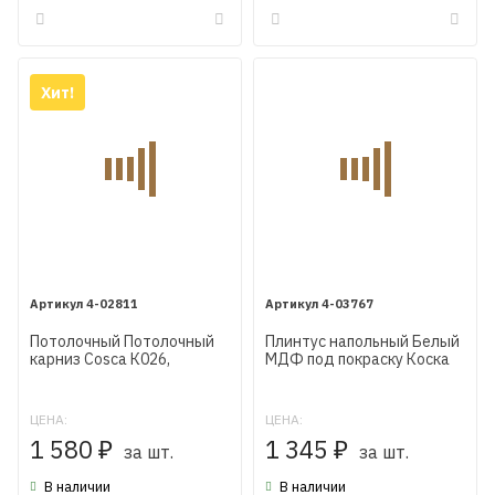
Хит!
4-02811
4-03767
Потолочный Потолочный
Плинтус напольный Белый
карниз Cosca К026,
МДФ под покраску Коска
95х42мм, из экополимера
AP25 184X16X2400 мм
ЦЕНА:
ЦЕНА:
1 580
1 345
₽
за шт.
₽
за шт.
В наличии
В наличии