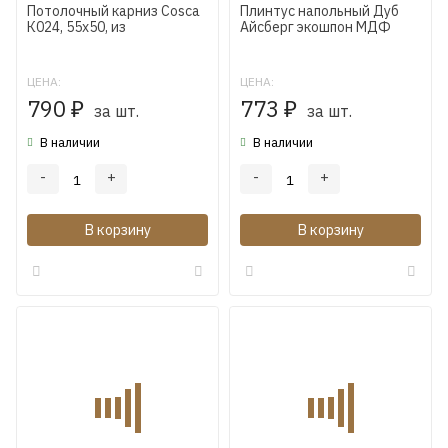
Потолочный карниз Cosca
Плинтус напольный Дуб
К024, 55х50, из
Айсберг экошпон МДФ
экополимера
Коска WP07 80X16X2400
мм
ЦЕНА:
ЦЕНА:
790
773
₽
за шт.
₽
за шт.
В наличии
В наличии
-
+
-
+
В корзину
В корзину