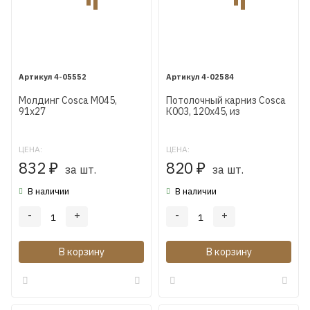
4-05552
4-02584
Молдинг Cosca М045,
Потолочный карниз Cosca
91х27
К003, 120х45, из
экополимера
ЦЕНА:
ЦЕНА:
832
820
₽
за шт.
₽
за шт.
В наличии
В наличии
-
+
-
+
В корзину
В корзину