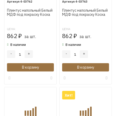
4-03762
4-03763
Плинтус напольный Белый
Плинтус напольный Белый
МДФ под покраску Коска
МДФ под покраску Коска
AP14 115X16X2400 мм
AP17 115X16X2400 мм
ЦЕНА:
ЦЕНА:
862
862
₽
за шт.
₽
за шт.
В наличии
В наличии
-
+
-
+
В корзину
В корзину
Хит!