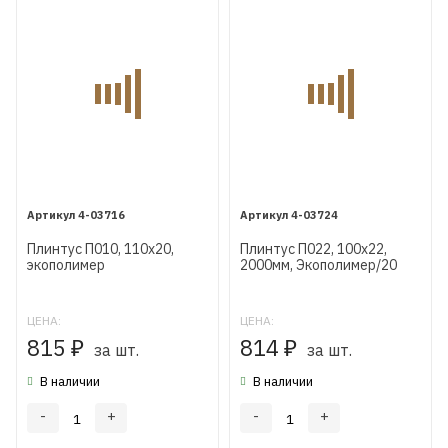
4-03716
4-03724
Плинтус П010, 110х20,
Плинтус П022, 100х22,
экополимер
2000мм, Экополимер/20
ЦЕНА:
ЦЕНА:
815
814
₽
за шт.
₽
за шт.
В наличии
В наличии
-
+
-
+