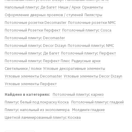
Напольный плинтус Де Багет
Ниши / Арки
Орнаменты
Оформление дверных проемов / ступеней
Пилястры
Потолочные розетки Decomaster
Потолочные розетки NMC
Потолочный Розетки Перфект
Потолочный плинтус Cosca
Потолочный плинтус Decomaster
Потолочный плинтус Dеcor Dizayn
Потолочный плинтус NMC
Потолочный плинтус Де Багет
Потолочный плинтус Перфект
Потолочный плинтус Перфект Плюс
Радиусные арки
Светильники / полки
Угловые декоративные элементы
Угловые элементы Decomaster
Угловые элементы Decor Dizayn
Угловые элементы Перфект
Найдено в категориях:
Потолочный плинтус карниз
Плинтус белый под покраску Коска
Потолочный плинтус гладкий
Плинтус напольный из экополимера
Молдинги гладкие
Цветной ламинированный плинтус Косква