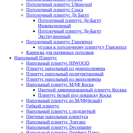
Потолочный плинтус Ultrawood
Потолочный плинтус Cosca
Потолочный плинтус Де Багет
Потолочный плинтус Де-Багет
Инжекционный
Потолочный плинтус Де-Багет
Экструзионный
Потолочный плинтус Гланзепол
уголки к потолочному плинтусу Гланзепол
Карнизы для натяжных потолков
Напольный Плинтус
Напольный плинтус HIWOOD
Плинтус напольный из дюрополимера
Плинтус напольный полиуретановый
Плинтус напольный из экополимера
Напольный плинтус МДФ Коска
Цветной ламинированный плинтус Косква
Плинтус белый под покраску Коска
Напольный плинтус из МДФ(белый)
Гибкий плинтус
Напольный плинтус с подсветкой
Цветные напольные плинтуса
Напольный плинтус Элеганс
Напольный плинтус Decomaster
Напольный плинтус Перфект Плюс