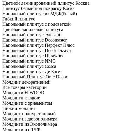
Цветной ламинированный плинтус Косква
Плинтус белый под покраску Коска
Напольный плинтус из МДФ(белый)
Гибкий плинтус
Напольный плинтус с подсветкой
Цветные напольные плинтуса
Напольный плинтус Элеганс
Напольный плинтус Decomaster
Напольный плинтус Перфект Плюс
Напольный плинтус Decor Dizayn
Напольный плинтус Ultrawood
Напольный плинтус NMC
Напольный плинтус Cosca
Напольный плинтус Де Багет
Напольный Плинтус Orac Decor
Молдинг декоративный
Все товары категории
Молдинги HIWOOD
Молдинги гладкие
Молдинги с орнаментом
Гибкий молдинг
Молдинг полиуретановый
Молдинг из дюрополимера
Молдинги из Экополимера
Молдинги из ЛДФ