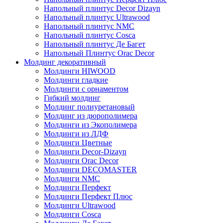
Напольный плинтус Decor Dizayn
Напольный плинтус Ultrawood
Напольный плинтус NMC
Напольный плинтус Cosca
Напольный плинтус Де Багет
Напольный Плинтус Orac Decor
Молдинг декоративный
Молдинги HIWOOD
Молдинги гладкие
Молдинги с орнаментом
Гибкий молдинг
Молдинг полиуретановый
Молдинг из дюрополимера
Молдинги из Экополимера
Молдинги из ЛДФ
Молдинги Цветные
Молдинги Decor-Dizayn
Молдинги Orac Decor
Молдинги DECOMASTER
Молдинги NMC
Молдинги Перфект
Молдинги Перфект Плюс
Молдинги Ultrawood
Молдинги Cosca