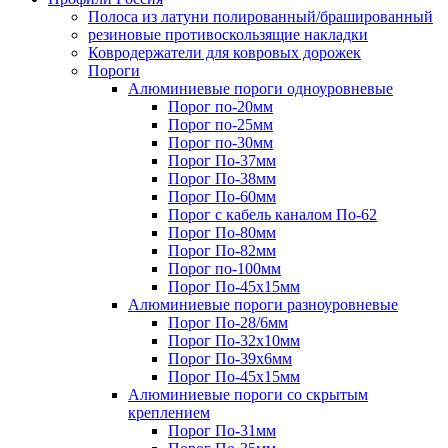
Полоса из латуни полированный/брашированный
резиновые противоскользящие накладки
Ковродержатели для ковровых дорожек
Пороги
Алюминиевые пороги одноуровневые
Порог по-20мм
Порог по-25мм
Порог по-30мм
Порог По-37мм
Порог По-38мм
Порог По-60мм
Порог с кабель каналом По-62
Порог По-80мм
Порог По-82мм
Порог по-100мм
Порог По-45х15мм
Алюминиевые пороги разноуровневые
Порог По-28/6мм
Порог По-32х10мм
Порог По-39х6мм
Порог По-45х15мм
Алюминиевые пороги со скрытым
креплением
Порог По-31мм