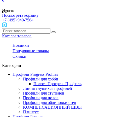
0
Итого:
0
₽
Посмотреть корзину
+7 (495) 940-7564
Каталог товаров
Новинки
Популярные товары
Скидки
Категории
Профили Progress Profiles
Профили для хобби
Полоса Прогресс Профиль
Линия гнущихся профилей
Профили для ступеней
Профили для полов
Профили для облицовки стен
KОМПЕНСАЦИОННЫЙ ШВЫ
Плинтус
Профили Россия