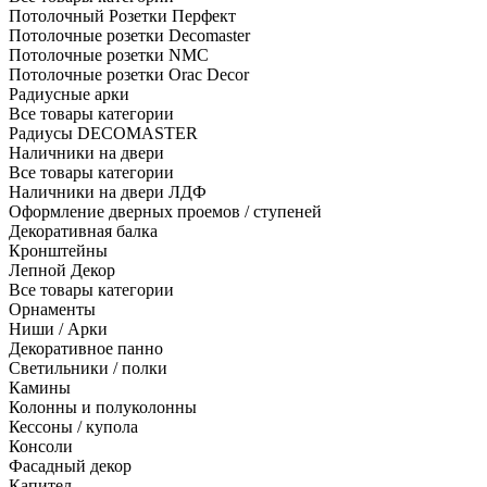
Потолочный Розетки Перфект
Потолочные розетки Decomaster
Потолочные розетки NMC
Потолочные розетки Orac Decor
Радиусные арки
Все товары категории
Радиусы DECOMASTER
Наличники на двери
Все товары категории
Наличники на двери ЛДФ
Оформление дверных проемов / ступеней
Декоративная балка
Кронштейны
Лепной Декор
Все товары категории
Орнаменты
Ниши / Арки
Декоративное панно
Светильники / полки
Камины
Колонны и полуколонны
Кессоны / купола
Консоли
Фасадный декор
Капител